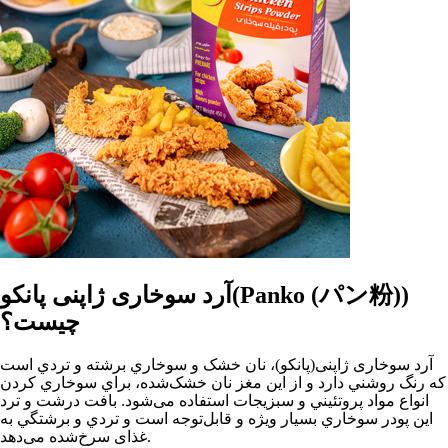
آرد سوخاری ژاپنی پانکو(Panko (パン粉))
چیست؟
آرد سوخاری ژاپنی(پانکو)، نان خشک و سوخاري برشته و تردي است
که رنگ روشني دارد و از اين مغز نان خشک‌شده، براي سوخاري کردن
انواع مواد پروتئيني و سبزيجات استفاده می‌شود. بافت درشت و ترد
اين پودر سوخاري بسيار ويژه و قابل‌توجه است و تردي و برشتگي به
غذای سرخ‌شده می‌دهد.