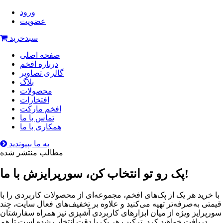
ورود
عضویت
سبدخرید
صفحه اصلی
درباره افخم
گالری تصاویر
بلاگ
محصولات
افتخارات
افخم مارکت
تماس با ما
همکاری با ما
به ما بپیوندید
مطالب منتشر شده
پک رو تو انتخاب کن، سورپرایزش با ما!
با خرید هر یک از پک‌های افخم، مجموعه‌ای از محصولات کاربردی را با
قیمتی به‌صرفه‌تر تهیه می‌کنید و علاوه بر تخفیف‌های فعال سایت، چند
سورپرایز ویژه از میان ابزارهای کاربردی آشپزی نیز همراه سفارشتان
دریافت خواهید کرد. ترکیب هر پک با دقت انتخاب شده است تا هم