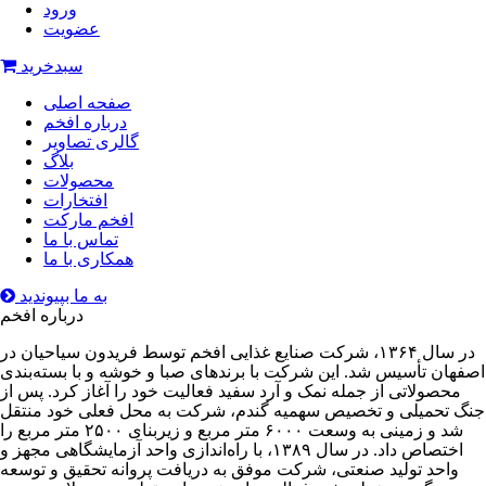
ورود
عضویت
سبدخرید
صفحه اصلی
درباره افخم
گالری تصاویر
بلاگ
محصولات
افتخارات
افخم مارکت
تماس با ما
همکاری با ما
به ما بپیوندید
درباره افخم
در سال ۱۳۶۴، شرکت صنایع غذایی افخم توسط فریدون سیاحیان در
اصفهان تأسیس شد. این شرکت با برندهای صبا و خوشه و با بسته‌بندی
محصولاتی از جمله نمک و آرد سفید فعالیت خود را آغاز کرد. پس از
جنگ تحمیلی و تخصیص سهمیه گندم، شرکت به محل فعلی خود منتقل
شد و زمینی به وسعت ۶۰۰۰ متر مربع و زیربنای ۲۵۰۰ متر مربع را
اختصاص داد. در سال ۱۳۸۹، با راه‌اندازی واحد آزمایشگاهی مجهز و
واحد تولید صنعتی، شرکت موفق به دریافت پروانه تحقیق و توسعه