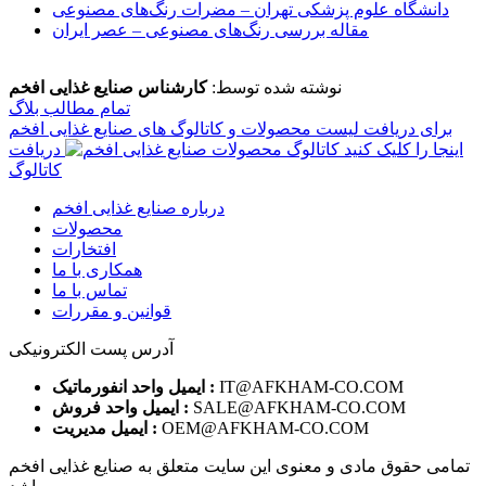
دانشگاه علوم پزشکی تهران – مضرات رنگ‌های مصنوعی
مقاله بررسی رنگ‌های مصنوعی – عصر ایران
نوشته شده توسط:
کارشناس صنایع غذایی افخم
تمام مطالب بلاگ
برای دریافت لیست محصولات و کاتالوگ های صنایع غذایی افخم
اینجا را کلیک کنید
دریافت
کاتالوگ
درباره صنایع غذایی افخم
محصولات
افتخارات
همکاری با ما
تماس با ما
قوانین و مقررات
آدرس پست الکترونیکی
IT@AFKHAM-CO.COM
ايميل واحد انفورماتيک :
SALE@AFKHAM-CO.COM
ايميل واحد فروش :
OEM@AFKHAM-CO.COM
ايميل مديريت :
تمامی حقوق مادی و معنوی این سایت متعلق به صنایع غذایی افخم