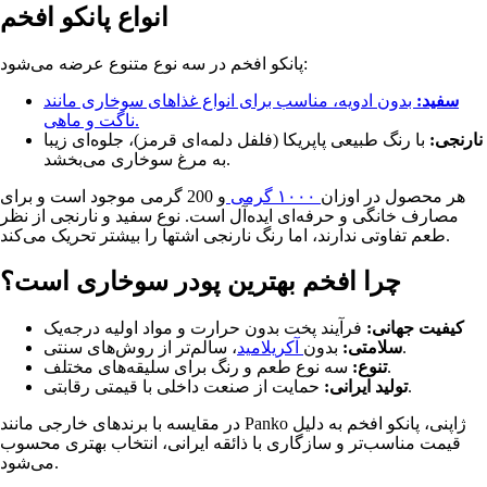
انواع پانکو افخم
پانکو افخم در سه نوع متنوع عرضه می‌شود:
سفید:
بدون ادویه، مناسب برای انواع غذاهای سوخاری مانند
ناگت و ماهی.
نارنجی:
با رنگ طبیعی پاپریکا (فلفل دلمه‌ای قرمز)، جلوه‌ای زیبا
به مرغ سوخاری می‌بخشد.
هر محصول در اوزان
۱۰۰۰ گرمی
و 200 گرمی موجود است و برای
مصارف خانگی و حرفه‌ای ایده‌آل است. نوع سفید و نارنجی از نظر
طعم تفاوتی ندارند، اما رنگ نارنجی اشتها را بیشتر تحریک می‌کند.
چرا افخم بهترین پودر سوخاری است؟
کیفیت جهانی:
فرآیند پخت بدون حرارت و مواد اولیه درجه‌یک
، سالم‌تر از روش‌های سنتی.
سلامتی:
بدون
آکریلامید
سه نوع طعم و رنگ برای سلیقه‌های مختلف.
تنوع:
حمایت از صنعت داخلی با قیمتی رقابتی.
تولید ایرانی:
در مقایسه با برندهای خارجی مانند Panko ژاپنی، پانکو افخم به دلیل
قیمت مناسب‌تر و سازگاری با ذائقه ایرانی، انتخاب بهتری محسوب
می‌شود.