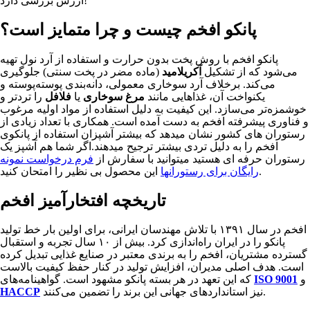
ارزش بررسی دارد!
پانکو افخم چیست و چرا متمایز است؟
پانکو افخم با روش پخت بدون حرارت و استفاده از آرد نول تهیه
می‌شود که از تشکیل
آکریلامید
(ماده مضر در پخت سنتی) جلوگیری
می‌کند. برخلاف آرد سوخاری معمولی، دانه‌بندی پوسته‌پوسته و
یکنواخت آن، غذاهایی مانند
مرغ سوخاری
یا
فلافل
را تردتر و
خوشمزه‌تر می‌سازد. این کیفیت به دلیل استفاده از مواد اولیه مرغوب
و فناوری پیشرفته افخم به دست آمده است. همکاری با تعداد زیادی از
رستوران های کشور نشان میدهد که بیشتر آشپزان استفاده از پانکوی
افخم را به دلیل تردی بیشتر ترجیح میدهند.اگر شما هم آشپز یک
رستوران حرفه ای هستید میتوانید با سفارش از
فرم درخواست نمونه
این محصول بی نظیر را امتحان کنید.
رایگان برای رستورانها
تاریخچه افتخارآمیز افخم
افخم در سال ۱۳۹۱ با تلاش مهندسان ایرانی، برای اولین بار خط تولید
پانکو را در ایران راه‌اندازی کرد. بیش از ۱۰ سال تجربه و استقبال
گسترده مشتریان، افخم را به برندی معتبر در صنایع غذایی تبدیل کرده
است. هدف اصلی مدیران، افزایش تولید در کنار حفظ کیفیت بالاست
و
ISO 9001
که این تعهد در هر بسته پانکو مشهود است. گواهینامه‌های
نیز استانداردهای جهانی این برند را تضمین می‌کنند.
HACCP