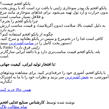
پانکو افخم چیست؟
پانکو افخم یک پودر سوخاری ژاپنی با بافت ترد است که با روش پخت
بدون حرارت و آرد نول تهیه می‌شود. برای غذاهای سوخاری مانند مرغ
و فلافل بسیار مناسب است.
چرا پانکو افخم را بخرم؟
به دلیل کیفیت بالا، سلامت (بدون آکریلامید)، و قیمت مناسب ارزش
خرید دارد.
چگونه از پانکو افخم استفاده کنم؟
کافی است غذا را در تخم‌مرغ و سپس در پانکو بغلتانید و سرخ کنید.
ببینید!
دستور پخت کامل را در
سایت آشپزترین
با Panko ژاپنی فرق دارد؟
بله، پانکو افخم قیمت مناسب‌تری دارد و با ذائقه ایرانی سازگارتر
است.
با افتخار تولید ایرانی، کیفیت جهانی!
با پانکو افخم، آشپزی خود را حرفه‌ای‌تر کنید. برای مشاهده ویدئوهای
آموزشی، به
بخش آشپزترین
سر بزنید و نظرات خود را با ما به اشتراک
بگذارید!
همین حالا خرید کنید
نوشته شده توسط:
کارشناس صنایع غذایی افخم
تمام مطالب بلاگ