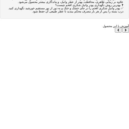
علاوه بر زیبایی ظاهری، محافظت بهتر از عطر وانیل، و ماندگاری بیشتر محصول می‌شود.
❓ بهترین روش نگهداری پودر وانیل شکری افخم چیست؟
✅ پودر وانیل شکری افخم را در جای خشک و خنک و به دور از نور مستقیم خورشید نگهداری کنید.
درب بسته را پس از هر بار مصرف محکم ببندید تا عطر طبیعی آن حفظ شود.
آموزش با این محصول