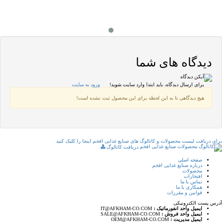
دیدگاه های شما
برای ارسال دیدگاه، باید ابتدا وارد سایت شوید!
ورود به سایت
هیچ دیدگاهی تا به این لحظه برای این محصول ثبت نشده است!
برای دریافت لیست محصولات و کاتالوگ های صنایع غذایی افخم اینجا را کلیک کنید
دریافت کاتالوگ
صفحه اصلی
درباره صنایع غذایی افخم
محصولات
افتخارات
تماس با ما
همکاری با ما
قوانین و مقررات
آدرس پست الکترونیکی
ايميل واحد انفورماتيک :
IT@AFKHAM-CO.COM
ايميل واحد فروش :
SALE@AFKHAM-CO.COM
ايميل مديريت :
OEM@AFKHAM-CO.COM