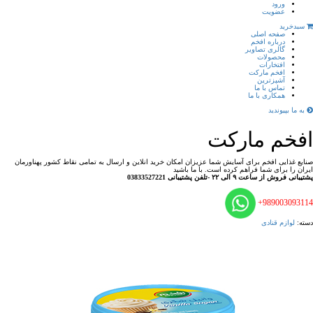
ورود
عضویت
سبدخرید
صفحه اصلی
درباره افخم
گالری تصاویر
محصولات
افتخارات
افخم مارکت
آشپزترین
تماس با ما
همکاری با ما
به ما بپیوندید
افخم مارکت
صنایع غذایی افخم برای آسایش شما عزیزان امکان خرید انلاین و ارسال به تمامی نقاط کشور پهناورمان
ایران را برای شما فراهم کرده است. با ما باشید
پشتیبانی فروش از ساعت ۹ الی ۲۲ -تلفن پشتیبانی 03833527221
989003093114+
دسته:
لوازم قنادی