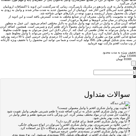
قرار می‌گیرد.
تاریخچه‌ی وانیل به قرن پانزدهم در مکزیک بازمی‌گردد، زمانی که سرگذشت این ادویه با اکتشافات اروپاییان
در مناطق جدید آمریکای لاتین آغاز شد. اروپاییان از این محصول جدید به شدت متاثر شدند و وانیل به زودی به
عنوان یک محصول بسیار ارزشمند و مورد توجه در بازارهای جهانی شناخته شد.
با توجه به محبوبیت بالای وانیل، مصرف آن در صنایع مختلف به شدت گسترش یافته است و این ادویه از
جایگاه ویژه‌ای در میان سایر ادویه‌ها و عطرها برخوردار است.
اضافه کردن شکر به وانیل در فرآیند تهیه وانیل شکری به دلایل مختلفی انجام می‌شود. این عمل به منظور
تقویت طعم شیرینی وانیل می‌باشد، زیرا وانیل معمولاً دارای طعم گرم و شیرینی است. همچنین، اضافه کردن
شکر به وانیل می‌تواند به تعادل طعمی آن کمک کند. از دیگر دلایل این عمل می‌توان به بهبود قابلیت مخلوط
شدن شکر با وانیل اشاره کرد، زیرا شکر به عنوان یک ماده محلول به راحتی می‌تواند با وانیل مخلوط شود.
صنایع غذایی افخم نوع بی نظیری از وانیل شکری با ترکیب 10 درصدی وانیل خرسی اصل با 90 درصد پودرقند
در بسته بندی شکیل قوطی های IML تولید کرده است و شما می توانید این محصول را با تخفیف ویژه کارخانه
از وب سایت افخم مارکت تهیه فرمایید
تخفیف ویژه به مدت محدود
135000 تومان
81000 تومان
سوالات متداول
❓ تفاوت پودر وانیل شکری افخم با وانیل معمولی چیست؟
✅ در پودر وانیل شکری افخم، شکر به ترکیب اضافه شده تا طعم شیرینی طبیعی وانیل تقویت شود
و قابلیت حل شدن آن در مواد مختلف بیشتر گردد. این ویژگی باعث می‌شود طعم و عطر وانیل در
کل مواد پخت بهتر پخش شود.
❓ آیا پودر وانیل شکری افخم فقط برای قنادی کاربرد دارد؟
✅ خیر، علاوه بر شیرینی‌پزی، پودر وانیل شکری افخم را می‌توان در انواع دسرهای خانگی،
ماست‌های میوه‌ای، پودینگ‌ها، و حتی نوشیدنی‌های شیرگرم و شکلات داغ نیز استفاده کرد.
❓ آیا پودر وانیل شکری افخم در بسته‌بندی خاصی عرضه می‌شود؟
✅ بله، پودر وانیل شکری افخم در قوطی‌های شکیل IML بسته‌بندی می‌شود. این نوع بسته بندی