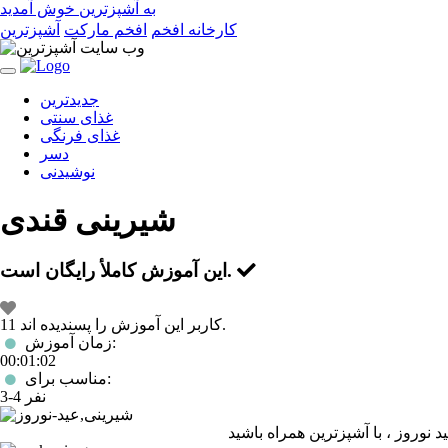
به آشپزترین خوش آمدید
کارخانه افخم
افخم مارکت
آشپزترین
Toggle
navigation
جدیدترین
غذای سنتی
غذای فرنگی
دسر
نوشیدنی
شیرینی قندی
است.
این آموزش کاملأ
رایگان
این
11 کاربر این آموزش را پسندیده اند.
آموزش
زمان آموزش:
رادوست
00:01:02
دارم!
مناسب برای:
3-4 نفر