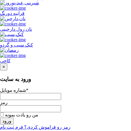
قرابیه دورنگ
نان رول دارچینی
کیک سیب و گردو
کاچی
×
ورود به سایت
شماره موبایل*
رمز
من رو یادت بمونه
ورود
رمز رو فراموش کردی؟
فرم ثبت نام