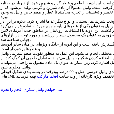
ن است. این ادویه با طعم و عطر گرم و شیرین خود، از دیرباز در صنایع
فته است. وانیل معمولاً از ماده شیرین و گرمی تولید می‌شود که از
د تخمیر و ته‌نشینی را تجربه می‌کنند تا عطر و طعم خاص وانیل به وجود
بیاید.
خت شیرینی‌ها، بستنی، و انواع دیگر غذاها اشاره کرد. علاوه بر این، در
گذشت این ادویه با اکتشافات اروپاییان در مناطق جدید آمریکای لاتین
به زودی به عنوان یک محصول بسیار ارزشمند و مورد توجه در بازارهای
جهانی شناخته شد.
رش یافته است و این ادویه از جایگاه ویژه‌ای در میان سایر ادویه‌ها
و عطرها برخوردار است.
یل مختلفی انجام می‌شود. این عمل به منظور تقویت طعم شیرینی وانیل
، اضافه کردن شکر به وانیل می‌تواند به تعادل طعمی آن کمک کند. از
ل اشاره کرد، زیرا شکر به عنوان یک ماده محلول به راحتی می‌تواند با
وانیل مخلوط شود.
صنایع غذایی افخم نوع بی نظیری از وانیل شکری با ترکیب 10 درصدی وانیل خرسی اصل با 90 درصد پودرقند در بسته بندی شکیل قوطی
 با تخفیف ویژه کارخانه از وب سایت
افخم مارکت
تهیه فرمایید
می خواهم وانیل شکری افخم را بخرم