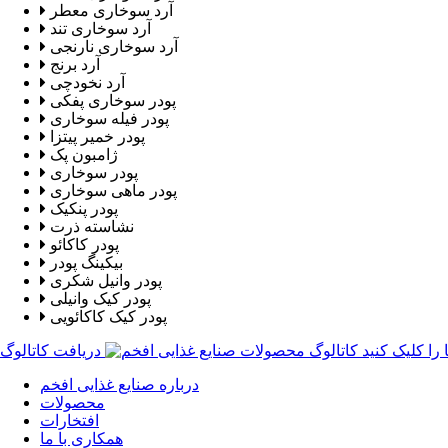
آرد سوخاری معطر
آرد سوخاری تند
آرد سوخاری نارنجی
آرد برنج
آرد نخودچی
پودر سوخاری پفکی
پودر فیله سوخاری
پودر خمیر پیتزا
ژامبون پک
پودر سوخاری
پودر ماهی سوخاری
پودر پنکیک
نشاسته ذرت
پودر کاکائو
بیکینگ پودر
پودر وانیل شکری
پودر کیک وانیلی
پودر کیک کاکائویی
را کلیک کنید
درباره صنایع غذایی افخم
محصولات
افتخارات
همکاری با ما