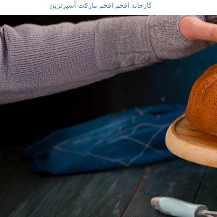
کارخانه افخم
افخم مارکت
آشپزترین