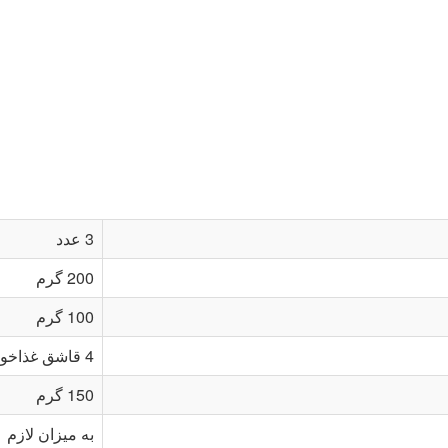
3 عدد
200 گرم
100 گرم
4 قاشق غذاخوری
150 گرم
به میزان لازم