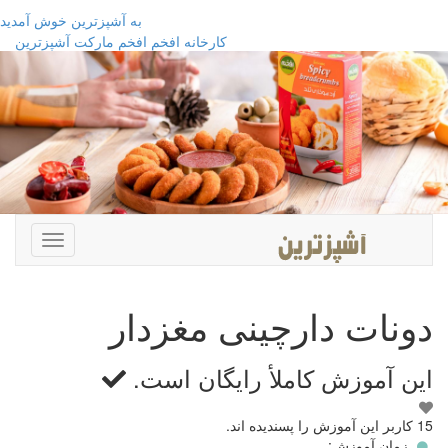
به آشپزترین خوش آمدید
کارخانه افخم
افخم مارکت
آشپزترین
Toggle
avigation
دونات دارچینی مغزدار
این آموزش کاملأ
رایگان
است.
این
15 کاربر این آموزش را پسندیده اند.
آموزش
زمان آموزش: