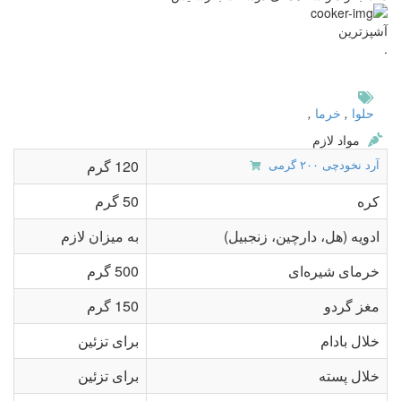
آشپزترین
.
حلوا
,
خرما
,
مواد لازم
آرد نخودچی ۲۰۰ گرمی
120 گرم
کره
50 گرم
ادویه (هل، دارچین، زنجبیل)
به میزان لازم
خرمای شیره‌ای
500 گرم
مغز گردو
150 گرم
خلال بادام
برای تزئین
خلال پسته
برای تزئین