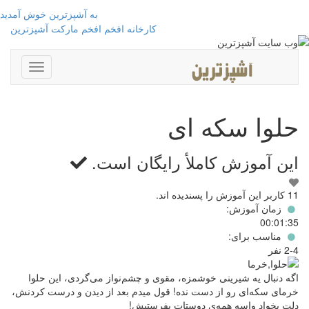
به آشپزترین خوش آمدید
کارخانه افخم
افخم مارکت
آشپزترین
Toggle
avigation
حلوا سکه ای
این آموزش کاملأ
رایگان
است.
این
11 کاربر این آموزش را پسندیده اند.
آموزش
زمان آموزش:
رادوست
00:01:35
دارم!
مناسب برای:
2-4 نفر
اگه دنبال یه شیرینی خوشمزه، مقوی و چشم‌نواز می‌گردی، این حلوا
خرمای سکه‌ای رو از دست نده! قول میدم بعد از دیدن و درست کردنش،
دلت بخواد واسه همه‌ی دوستات بفرستیش!