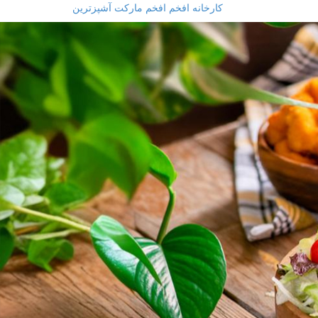
کارخانه افخم
افخم مارکت
آشپزترین