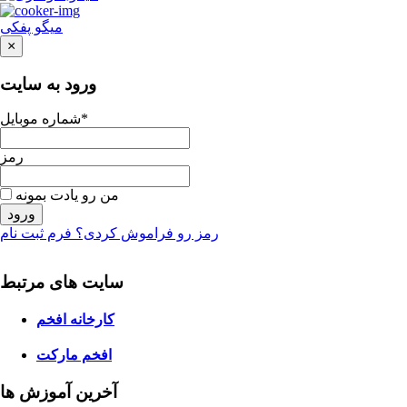
میگو پفکی
×
ورود به سایت
شماره موبایل*
رمز
من رو یادت بمونه
ورود
رمز رو فراموش کردی؟
فرم ثبت نام
سایت های
مرتبط
کارخانه افخم
افخم مارکت
آخرین آموزش ها