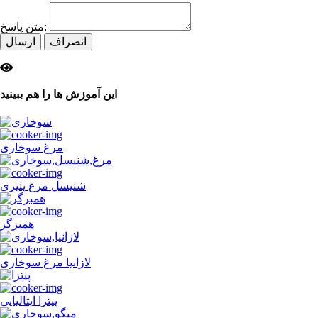
متن پاسخ:
انصراف
ارسال
این
آموزش ها
را هم ببینید
مرغ سوخاری
شنیسل مرغ پنیری
همبرگر
لازانیا مرغ سوخاری
پیتزا ایتالیایی