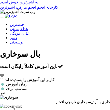
به آشپزترین خوش آمدید
کارخانه افخم
افخم مارکت
آشپزترین
Toggle
navigation
جدیدترین
غذای سنتی
غذای فرنگی
دسر
نوشیدنی
بال سوخاری
است.
این آموزش کاملأ
رایگان
این
11 کاربر این آموزش را پسندیده اند.
آموزش
زمان آموزش:
رادوست
مناسب برای:
دارم!
نفر
ری با آرد_سوخاری نارنجی افخم