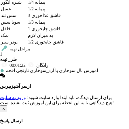
1/4 پیمانه
شیره انگور
1/2 پیمانه
عسل
3 قاشق غذاخوری
سس تند
1/3 پیمانه
سویا سس
1 قاشق چایخوری
فلفل
به میزان لازم
نمک
1/2 قاشق چایخوری
پودر سیر
مراحل تهیه
1
طرز تهیه
رایگان
00:01:22
آموزش بال سوخاری با آرد_سوخاری نارنجی افخم
از
سر آشپز
بپرس
برای ارسال دیدگاه، باید ابتدا وارد سایت شوید!
ورود به سایت
هیچ دیدگاهی تا به این لحظه برای این آموزش ثبت نشده است!
×
ارسال پاسخ